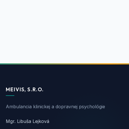
zanechajte na seba telefonický
kontakt a ja sa Vám ozvem :-) Teším
sa na spoluprácu s Vami!
Kontaktovať
MEIVIS, S.R.O.
Ambulancia klinickej a dopravnej psychológie
Mgr. Libuša Lejková